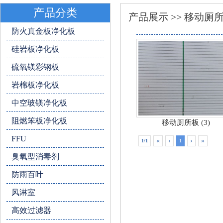
产品分类
产品展示 >> 移动厕
防火真金板净化板
硅岩板净化板
硫氧镁彩钢板
岩棉板净化板
中空玻镁净化板
阻燃笨板净化板
移动厕所板 (3)
FFU
«
‹
›
»
1/1
1
臭氧型消毒剂
防雨百叶
风淋室
高效过滤器